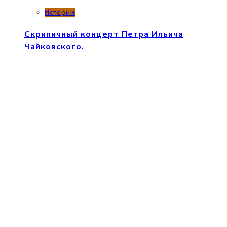
Истории
Скрипичный концерт Петра Ильича
Чайковского.