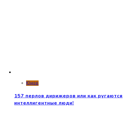
Юмор
157 перлов дирижеров или как ругаются
интеллигентные люди!