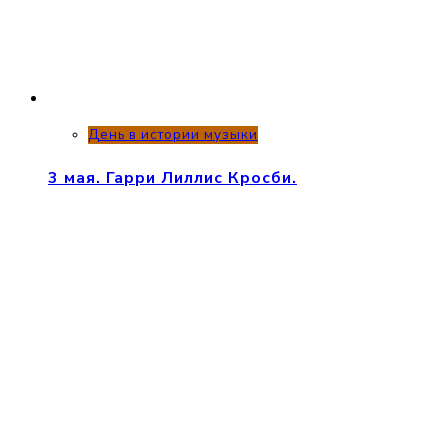
День в истории музыки
3 мая. Гарри Лиллис Кросби.