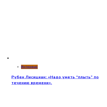
Интервью
Рубен Лисициан: «Надо уметь “плыть” по
течению времени».