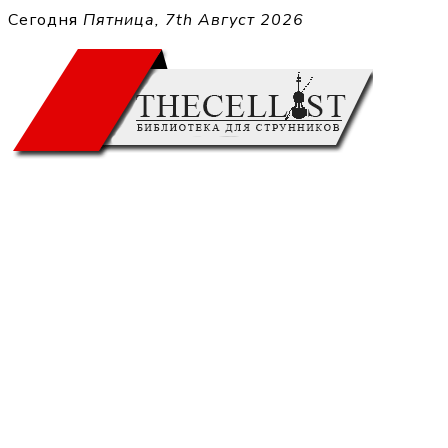
Перейти
Сегодня
Пятница, 7th Август 2026
к
THECELL
содержимому
Sheet Music for Strings