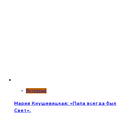
Интервью
Мария Кнушевицкая: «Папа всегда был
Свет».