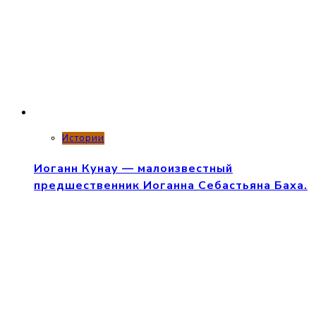
Истории
Иоганн Кунау — малоизвестный
предшественник Иоганна Себастьяна Баха.