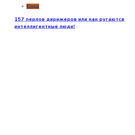
Юмор
157 перлов дирижеров или как ругаются
интеллигентные люди!