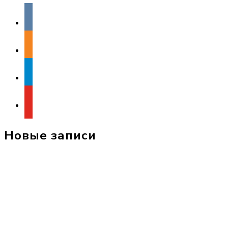
vkontakte
odnoklassniki
telegram
youtube
Новые записи