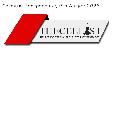
Перейти
Сегодня
Воскресенье, 9th Август 2026
к
THECELL
содержимому
Sheet Music for Strings