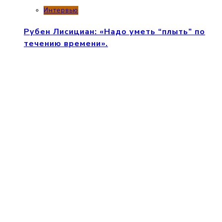
Интервью
Рубен Лисициан: «Надо уметь “плыть” по
течению времени».