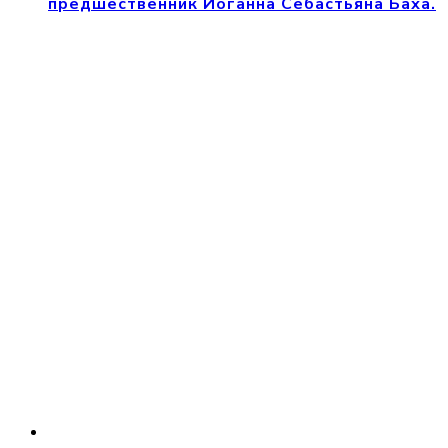
предшественник Иоганна Себастьяна Баха.