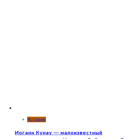
Истории
Иоганн Кунау — малоизвестный