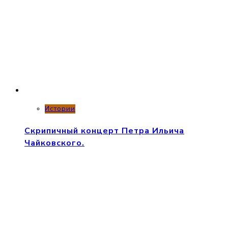
Истории
Скрипичный концерт Петра Ильича
Чайковского.