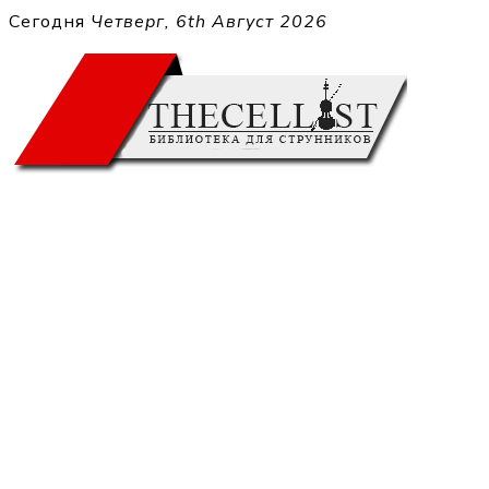
Перейти
Сегодня
Четверг, 6th Август 2026
к
THECELL
содержимому
Sheet Music for Strings