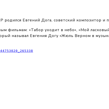
Р родился Евгений Дога, советский композитор и п
ым фильмам: «Табор уходит в небо», «Мой ласковый
торый называл Евгения Догу «Жюль Верном в музы
-44753020_265338