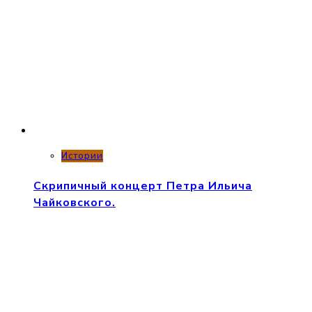
Истории
Скрипичный концерт Петра Ильича
Чайковского.