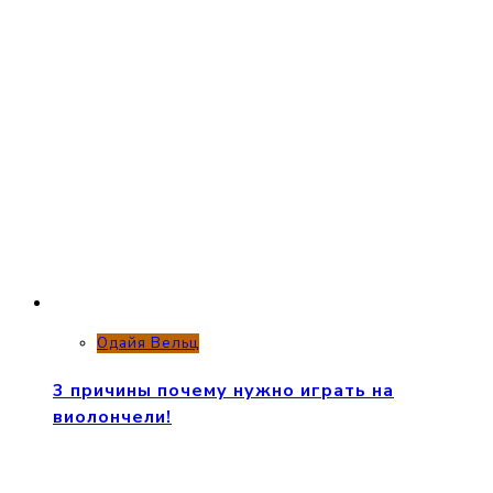
Одайя Вельц
3 причины почему нужно играть на
виолончели!