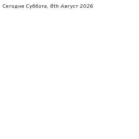
Перейти
Сегодня
Суббота, 8th Август 2026
к
THECELL
содержимому
Sheet Music for Strings