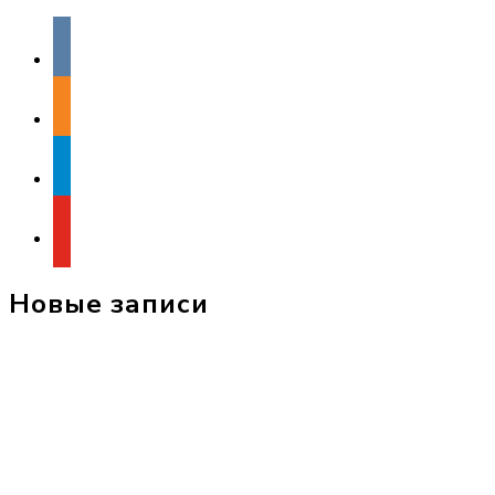
vkontakte
odnoklassniki
telegram
youtube
Новые записи