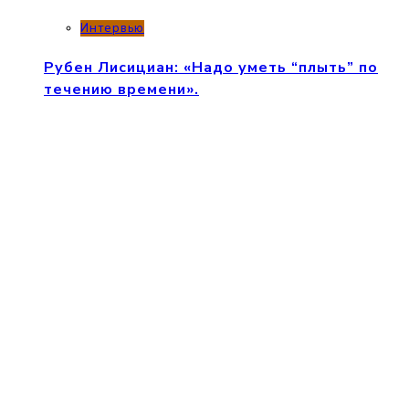
Интервью
Рубен Лисициан: «Надо уметь “плыть” по
течению времени».