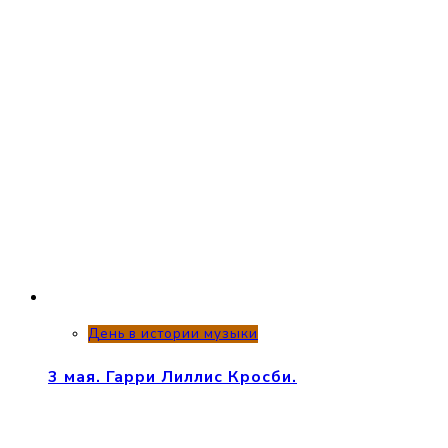
День в истории музыки
3 мая. Гарри Лиллис Кросби.