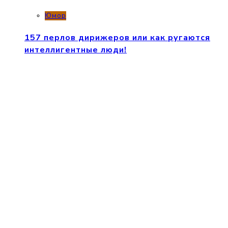
Юмор
157 перлов дирижеров или как ругаются
интеллигентные люди!