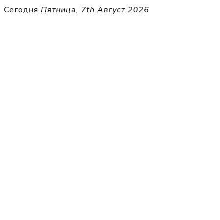
Перейти
Сегодня
Пятница, 7th Август 2026
к
THECELL
содержимому
Sheet Music for Strings