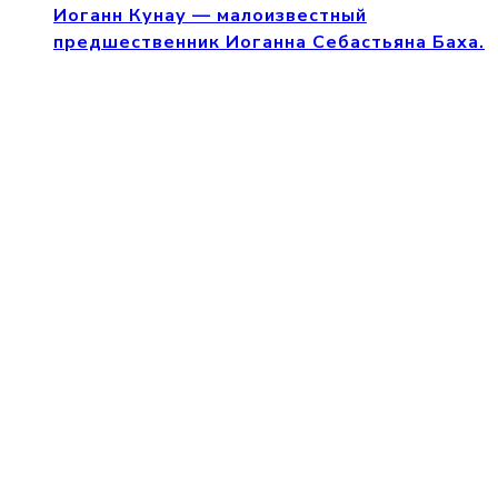
Иоганн Кунау — малоизвестный
предшественник Иоганна Себастьяна Баха.