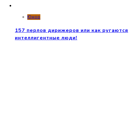
Юмор
157 перлов дирижеров или как ругаются
интеллигентные люди!