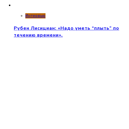
Интервью
Рубен Лисициан: «Надо уметь “плыть” по
течению времени».