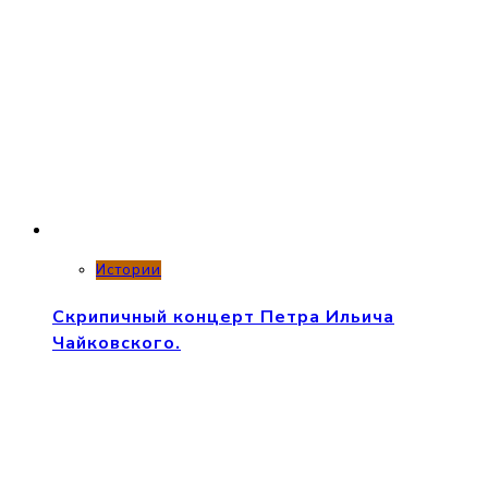
Истории
Скрипичный концерт Петра Ильича
Чайковского.