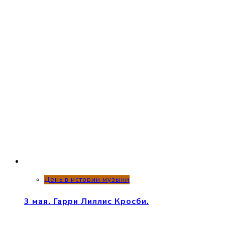
День в истории музыки
3 мая. Гарри Лиллис Кросби.