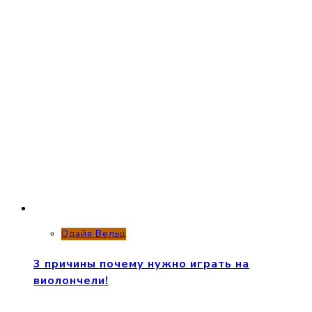
Одайя Вельц
3 причины почему нужно играть на
виолончели!