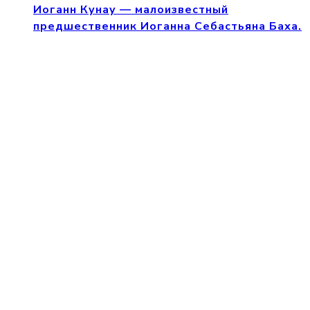
Иоганн Кунау — малоизвестный
предшественник Иоганна Себастьяна Баха.