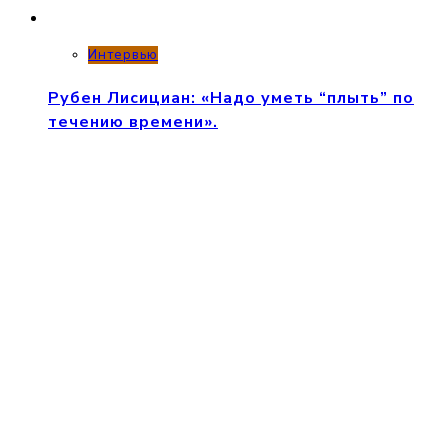
Интервью
Рубен Лисициан: «Надо уметь “плыть” по
течению времени».