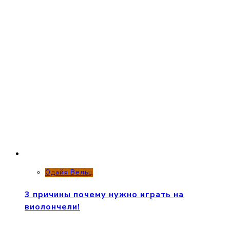
Одайя Вельц
3 причины почему нужно играть на
виолончели!