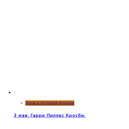
День в истории музыки
3 мая. Гарри Лиллис Кросби.