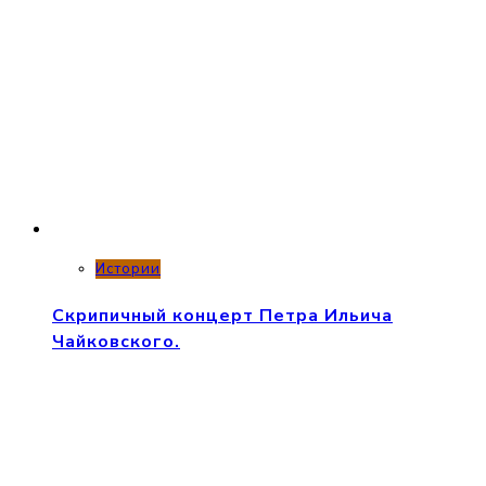
Истории
Скрипичный концерт Петра Ильича
Чайковского.