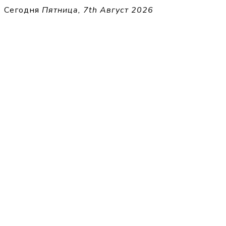
Перейти
Сегодня
Пятница, 7th Август 2026
к
THECELL
содержимому
Sheet Music for Strings