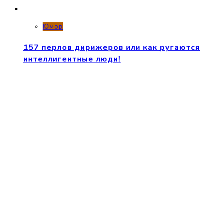
Юмор
157 перлов дирижеров или как ругаются
интеллигентные люди!