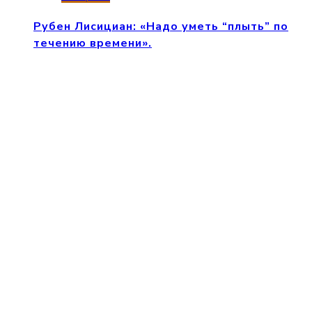
Рубен Лисициан: «Надо уметь “плыть” по
течению времени».