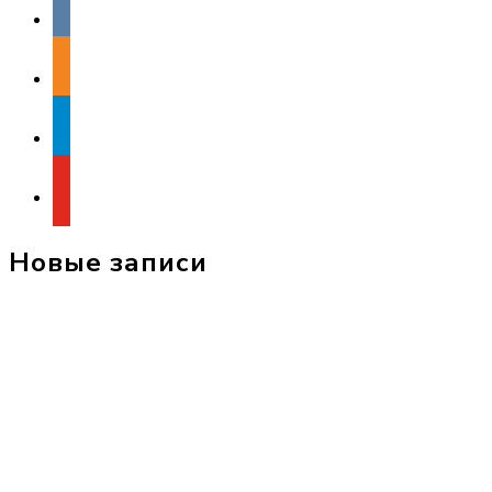
odnoklassniki
telegram
youtube
Новые записи