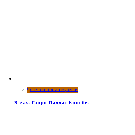
День в истории музыки
3 мая. Гарри Лиллис Кросби.