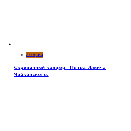
Истории
Скрипичный концерт Петра Ильича
Чайковского.