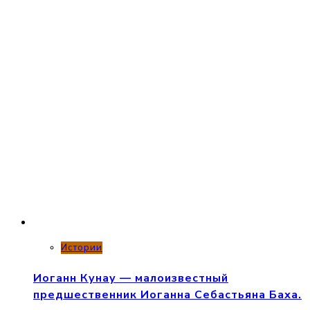
Истории
Иоганн Кунау — малоизвестный
предшественник Иоганна Себастьяна Баха.