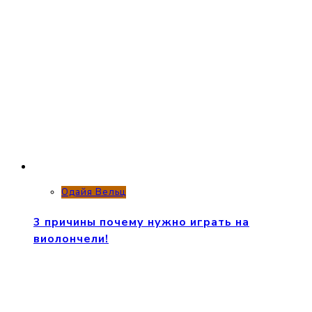
Одайя Вельц
3 причины почему нужно играть на
виолончели!