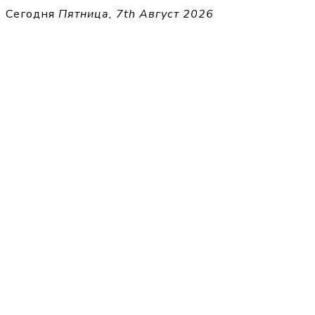
Перейти
Сегодня
Пятница, 7th Август 2026
к
THECELL
содержимому
Sheet Music for Strings