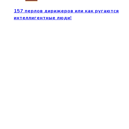
157 перлов дирижеров или как ругаются
интеллигентные люди!