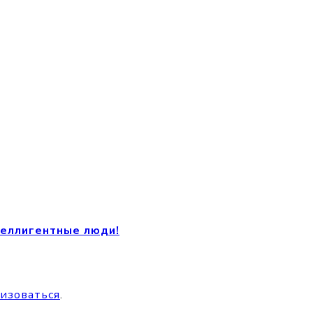
теллигентные люди!
изоваться
.