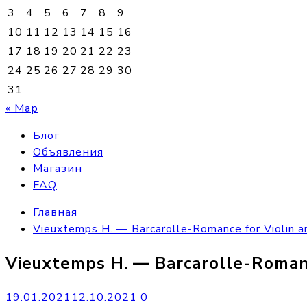
3
4
5
6
7
8
9
10
11
12
13
14
15
16
17
18
19
20
21
22
23
24
25
26
27
28
29
30
31
« Мар
Блог
Объявления
Магазин
FAQ
Главная
Vieuxtemps H. — Barcarolle-Romance for Violin a
Vieuxtemps H. — Barcarolle-Romanc
19.01.2021
12.10.2021
0