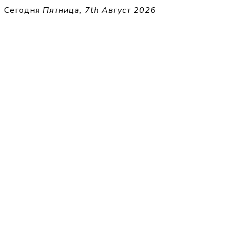
Перейти
Сегодня
Пятница, 7th Август 2026
к
THECELL
содержимому
Sheet Music for Strings