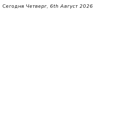
Перейти
Сегодня
Четверг, 6th Август 2026
к
THECELL
содержимому
Sheet Music for Strings