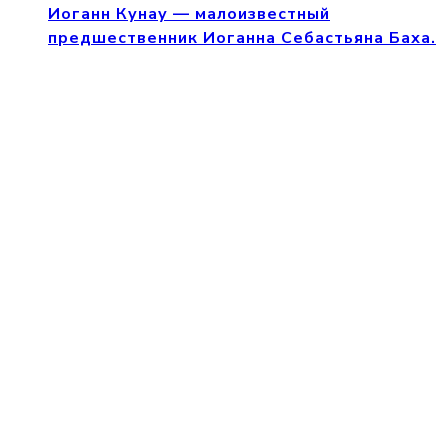
Иоганн Кунау — малоизвестный
предшественник Иоганна Себастьяна Баха.