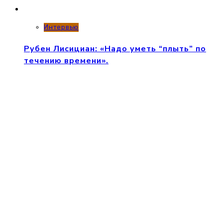
Интервью
Рубен Лисициан: «Надо уметь “плыть” по
течению времени».