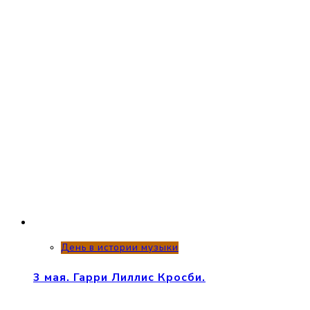
День в истории музыки
3 мая. Гарри Лиллис Кросби.