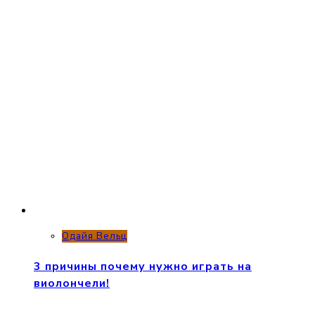
Одайя Вельц
3 причины почему нужно играть на
виолончели!