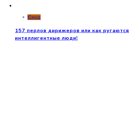
Юмор
157 перлов дирижеров или как ругаются
интеллигентные люди!