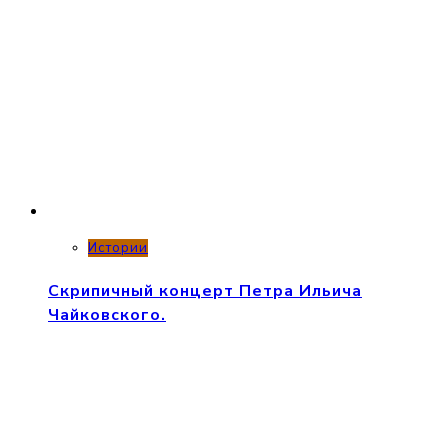
Истории
Скрипичный концерт Петра Ильича
Чайковского.