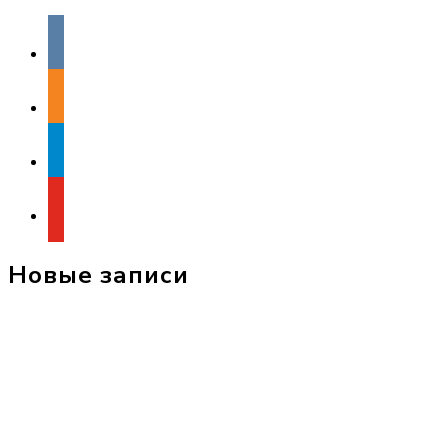
vkontakte
odnoklassniki
telegram
youtube
Новые записи