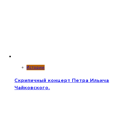
Истории
Скрипичный концерт Петра Ильича
Чайковского.