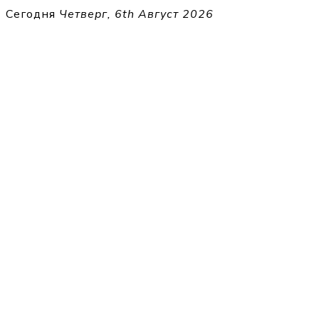
Перейти
Сегодня
Четверг, 6th Август 2026
к
THECELL
содержимому
Sheet Music for Strings