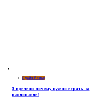
Одайя Вельц
3 причины почему нужно играть на
виолончели!