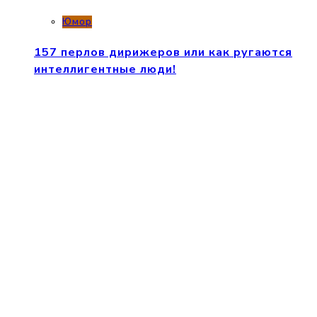
Юмор
157 перлов дирижеров или как ругаются
интеллигентные люди!