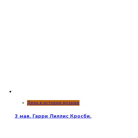
День в истории музыки
3 мая. Гарри Лиллис Кросби.