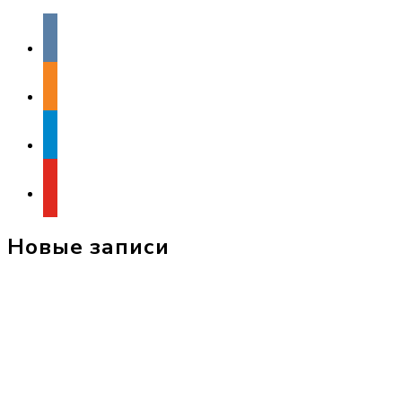
vkontakte
odnoklassniki
telegram
youtube
Новые записи