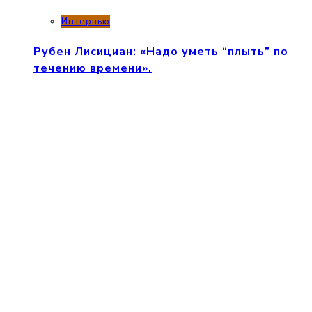
Интервью
Рубен Лисициан: «Надо уметь “плыть” по
течению времени».