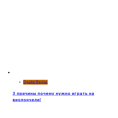
Одайя Вельц
3 причины почему нужно играть на
виолончели!