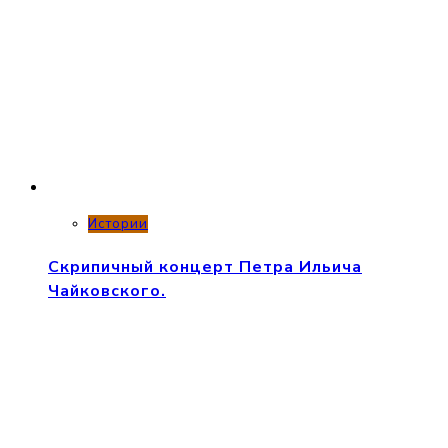
Истории
Скрипичный концерт Петра Ильича
Чайковского.