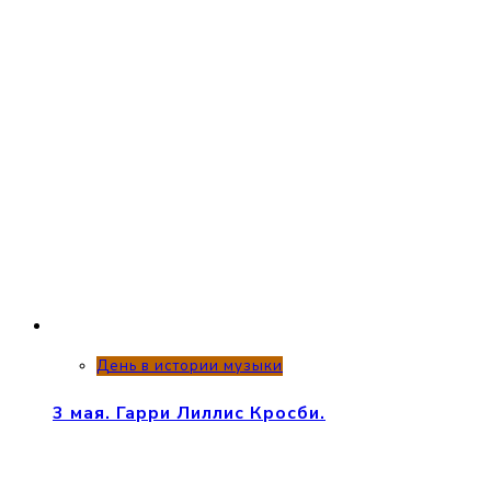
День в истории музыки
3 мая. Гарри Лиллис Кросби.