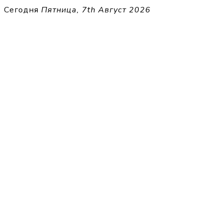
Перейти
Сегодня
Пятница, 7th Август 2026
к
THECELL
содержимому
Sheet Music for Strings