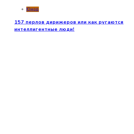
Юмор
157 перлов дирижеров или как ругаются
интеллигентные люди!