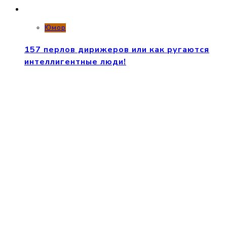
Юмор
157 перлов дирижеров или как ругаются
интеллигентные люди!