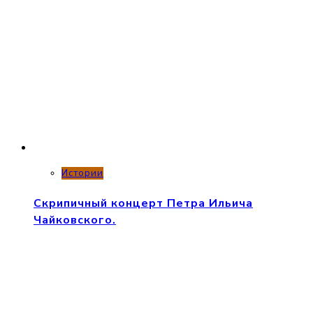
Истории
Скрипичный концерт Петра Ильича
Чайковского.