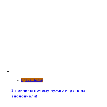
Одайя Вельц
3 причины почему нужно играть на
виолончели!