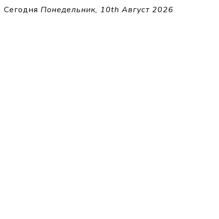
Перейти
Сегодня
Понедельник, 10th Август 2026
к
THECELL
содержимому
Sheet Music for Strings