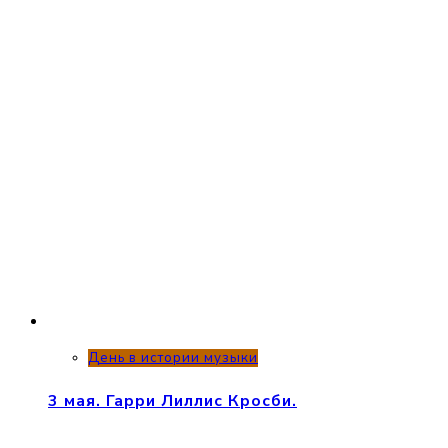
День в истории музыки
3 мая. Гарри Лиллис Кросби.