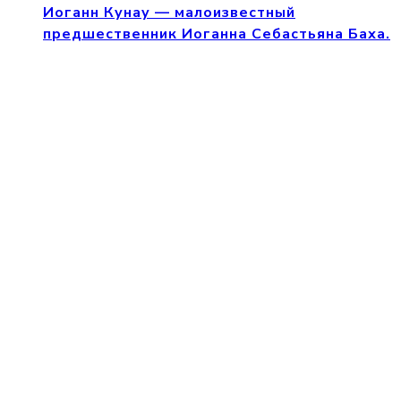
Иоганн Кунау — малоизвестный
предшественник Иоганна Себастьяна Баха.