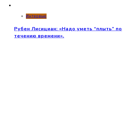
Интервью
Рубен Лисициан: «Надо уметь “плыть” по
течению времени».