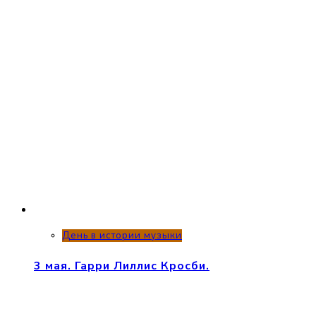
День в истории музыки
3 мая. Гарри Лиллис Кросби.