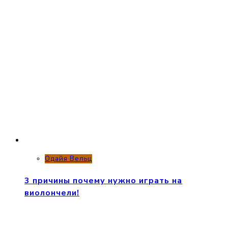
Одайя Вельц
3 причины почему нужно играть на
виолончели!