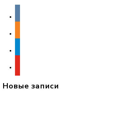
vkontakte
odnoklassniki
telegram
youtube
Новые записи