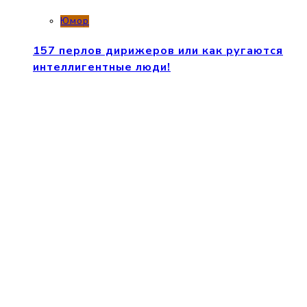
Юмор
157 перлов дирижеров или как ругаются
интеллигентные люди!