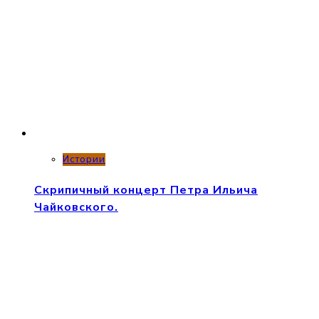
Истории
Скрипичный концерт Петра Ильича
Чайковского.