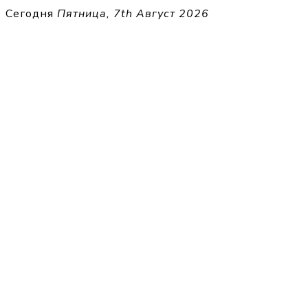
Перейти
Сегодня
Пятница, 7th Август 2026
к
THECELL
содержимому
Sheet Music for Strings