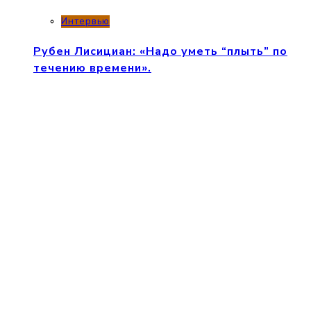
Интервью
Рубен Лисициан: «Надо уметь “плыть” по
течению времени».