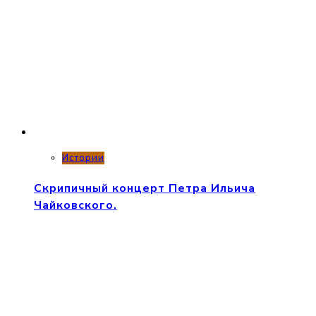
Истории
Скрипичный концерт Петра Ильича
Чайковского.