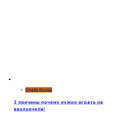
Одайя Вельц
3 причины почему нужно играть на
виолончели!