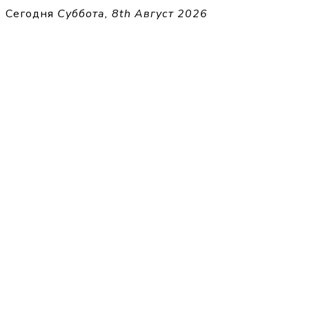
Перейти
Сегодня
Суббота, 8th Август 2026
к
THECELL
содержимому
Sheet Music for Strings