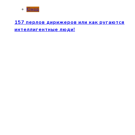
Юмор
157 перлов дирижеров или как ругаются
интеллигентные люди!