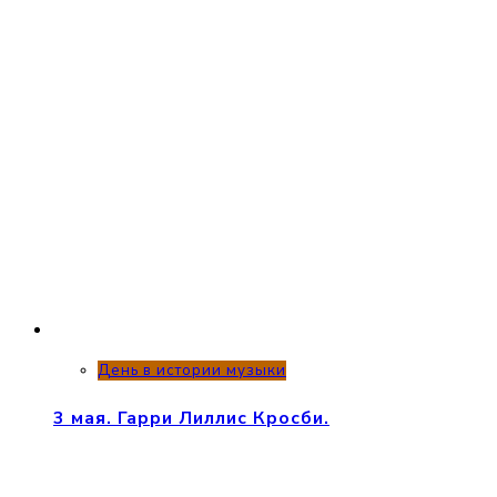
День в истории музыки
3 мая. Гарри Лиллис Кросби.