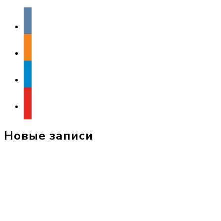
vkontakte
odnoklassniki
telegram
youtube
Новые записи