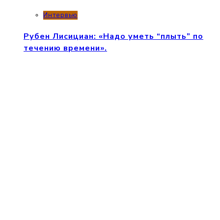
Интервью
Рубен Лисициан: «Надо уметь “плыть” по
течению времени».