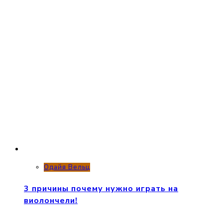
Одайя Вельц
3 причины почему нужно играть на
виолончели!