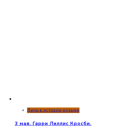
День в истории музыки
3 мая. Гарри Лиллис Кросби.