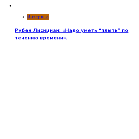
Интервью
Рубен Лисициан: «Надо уметь “плыть” по
течению времени».