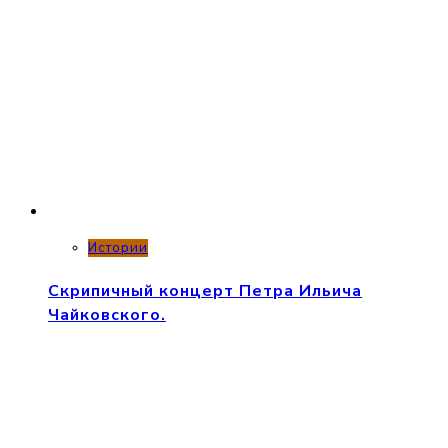
Истории
Скрипичный концерт Петра Ильича
Чайковского.