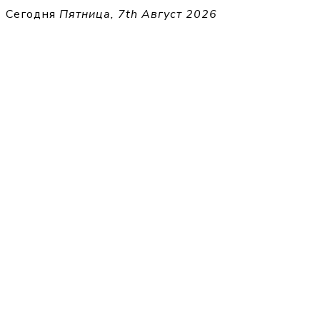
Перейти
Сегодня
Пятница, 7th Август 2026
к
THECELL
содержимому
Sheet Music for Strings