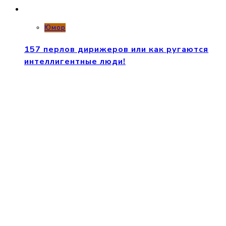
Юмор
157 перлов дирижеров или как ругаются
интеллигентные люди!