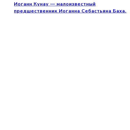
Иоганн Кунау — малоизвестный
предшественник Иоганна Себастьяна Баха.