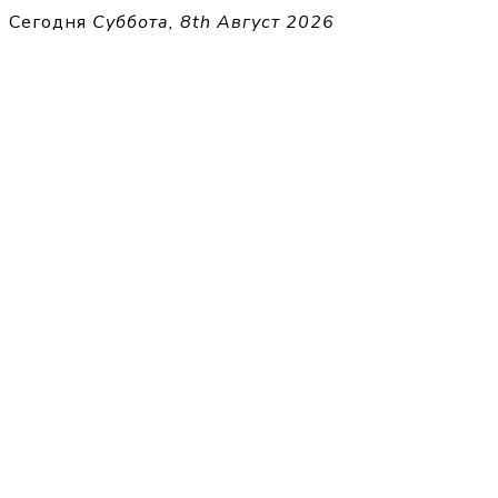
Перейти
Сегодня
Суббота, 8th Август 2026
к
THECELL
содержимому
Sheet Music for Strings