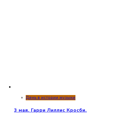
День в истории музыки
3 мая. Гарри Лиллис Кросби.