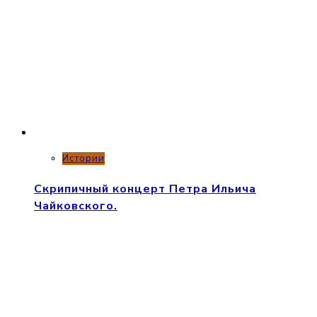
Истории
Скрипичный концерт Петра Ильича
Чайковского.