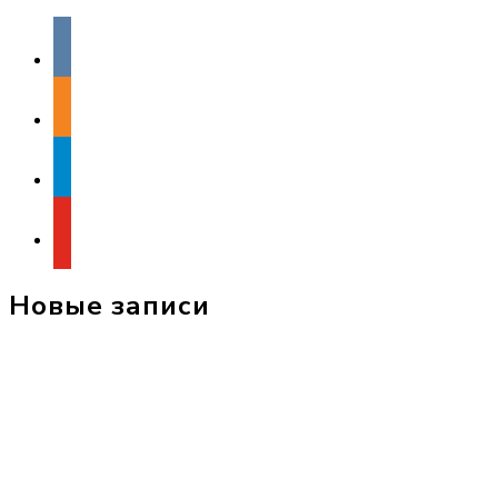
vkontakte
odnoklassniki
telegram
youtube
Новые записи