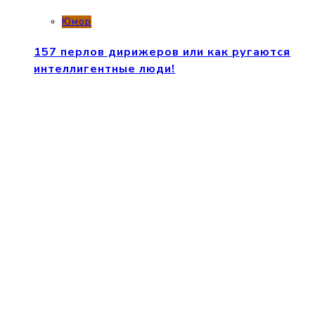
Юмор
157 перлов дирижеров или как ругаются
интеллигентные люди!