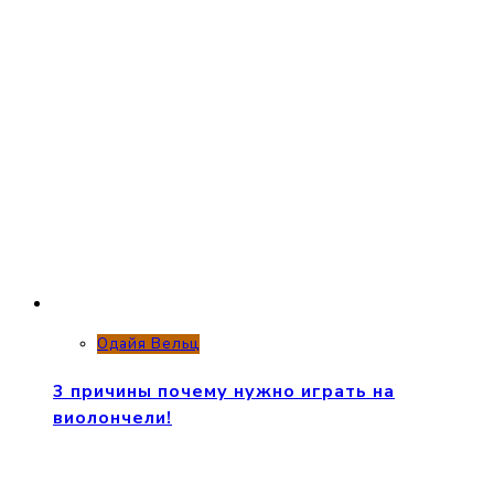
Одайя Вельц
3 причины почему нужно играть на
виолончели!