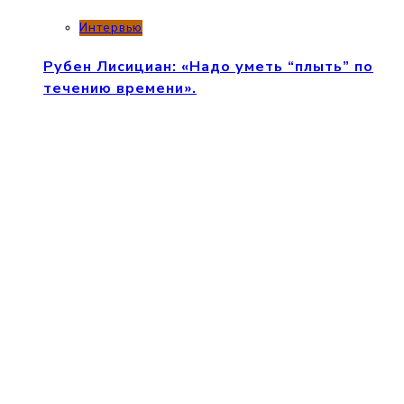
Интервью
Рубен Лисициан: «Надо уметь “плыть” по
течению времени».