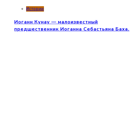
Истории
Иоганн Кунау — малоизвестный
предшественник Иоганна Себастьяна Баха.