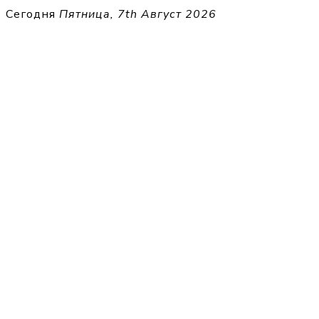
Перейти
Сегодня
Пятница, 7th Август 2026
к
THECELL
содержимому
Sheet Music for Strings