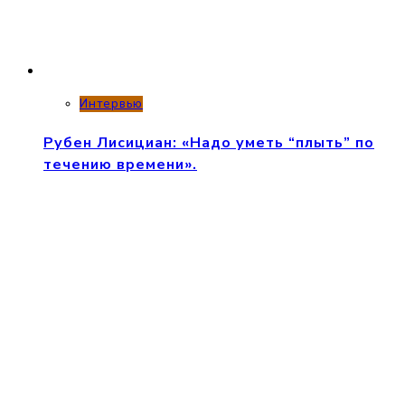
Интервью
Рубен Лисициан: «Надо уметь “плыть” по
течению времени».