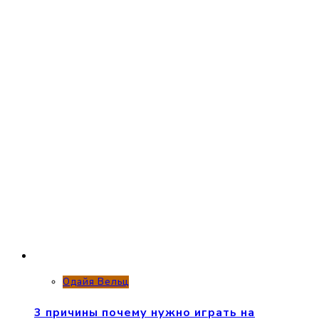
Одайя Вельц
3 причины почему нужно играть на