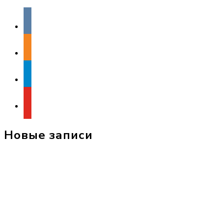
vkontakte
odnoklassniki
telegram
youtube
Новые записи