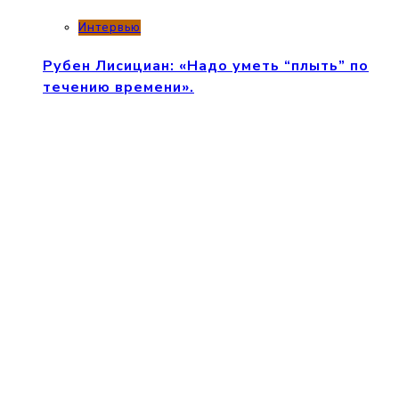
Интервью
Рубен Лисициан: «Надо уметь “плыть” по
течению времени».