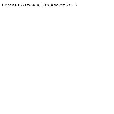
Перейти
Сегодня
Пятница, 7th Август 2026
к
THECELL
содержимому
Sheet Music for Strings