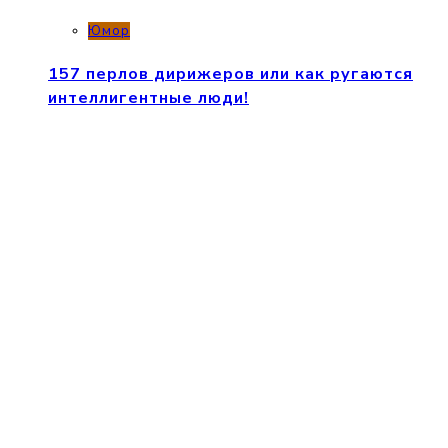
Юмор
157 перлов дирижеров или как ругаются
интеллигентные люди!