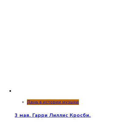
День в истории музыки
3 мая. Гарри Лиллис Кросби.