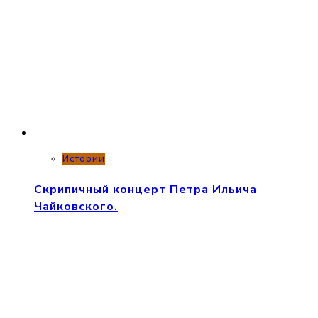
Истории
Скрипичный концерт Петра Ильича
Чайковского.