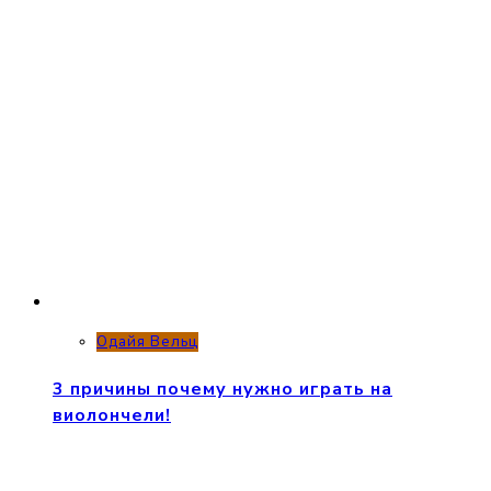
Одайя Вельц
3 причины почему нужно играть на
виолончели!