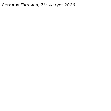
Перейти
Сегодня
Пятница, 7th Август 2026
к
THECELL
содержимому
Sheet Music for Strings