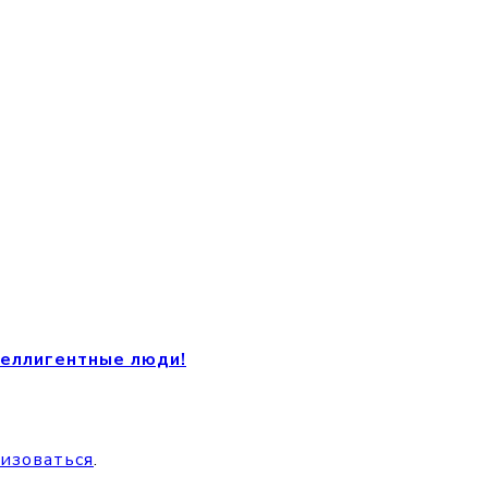
теллигентные люди!
изоваться
.