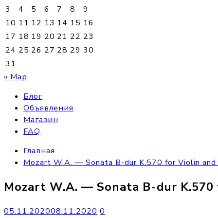
3
4
5
6
7
8
9
10
11
12
13
14
15
16
17
18
19
20
21
22
23
24
25
26
27
28
29
30
31
« Мар
Блог
Объявления
Магазин
FAQ
Главная
Mozart W.A. — Sonata B-dur K.570 for Violin and
Mozart W.A. — Sonata B-dur K.570 f
05.11.2020
08.11.2020
0