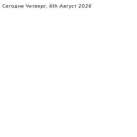
Перейти
Сегодня
Четверг, 6th Август 2026
к
THECELL
содержимому
Sheet Music for Strings