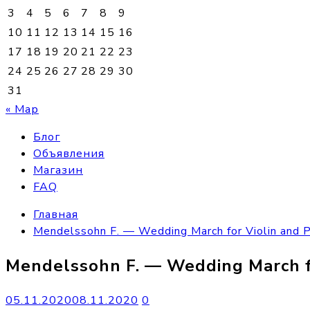
3
4
5
6
7
8
9
10
11
12
13
14
15
16
17
18
19
20
21
22
23
24
25
26
27
28
29
30
31
« Мар
Блог
Объявления
Магазин
FAQ
Главная
Mendelssohn F. — Wedding March for Violin and P
Mendelssohn F. — Wedding March fo
05.11.2020
08.11.2020
0