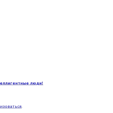
теллигентные люди!
изоваться
.