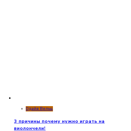
Одайя Вельц
3 причины почему нужно играть на
виолончели!