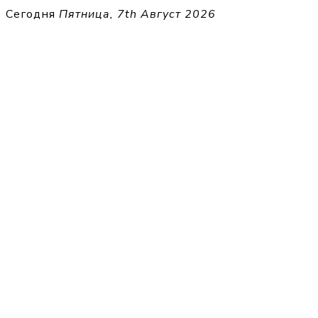
Перейти
Сегодня
Пятница, 7th Август 2026
к
THECELL
содержимому
Sheet Music for Strings