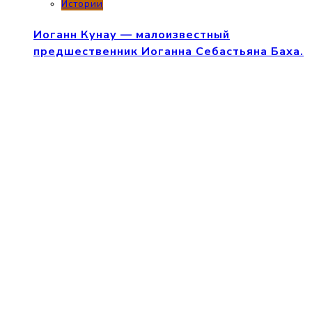
Истории
Иоганн Кунау — малоизвестный
предшественник Иоганна Себастьяна Баха.