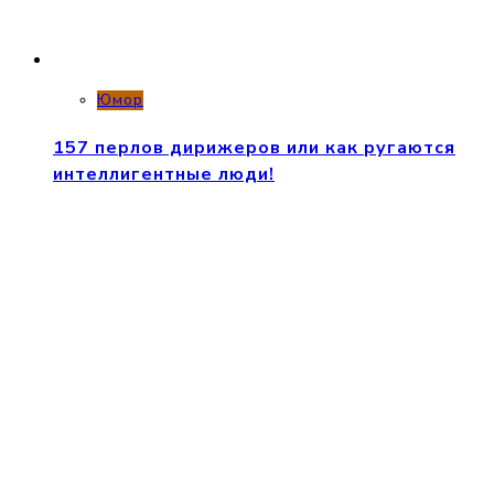
Юмор
157 перлов дирижеров или как ругаются
интеллигентные люди!