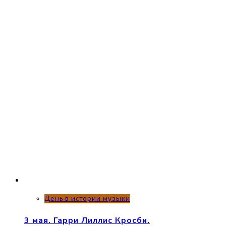
День в истории музыки
3 мая. Гарри Лиллис Кросби.