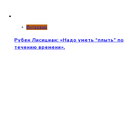
Интервью
Рубен Лисициан: «Надо уметь “плыть” по
течению времени».