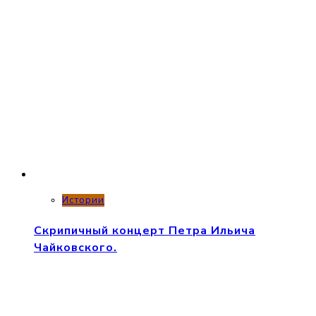
Истории
Скрипичный концерт Петра Ильича
Чайковского.