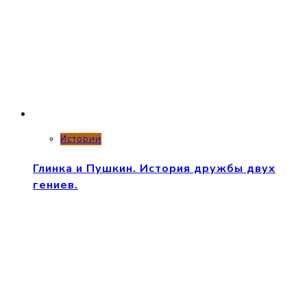
Истории
Глинка и Пушкин. История дружбы двух
гениев.