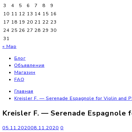
3
4
5
6
7
8
9
10
11
12
13
14
15
16
17
18
19
20
21
22
23
24
25
26
27
28
29
30
31
« Мар
Блог
Объявления
Магазин
FAQ
Главная
Kreisler F. — Serenade Espagnole for Violin and P
Kreisler F. — Serenade Espagnole f
05.11.2020
08.11.2020
0