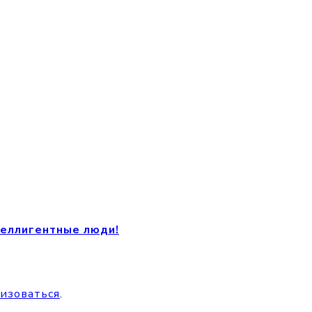
теллигентные люди!
изоваться
.