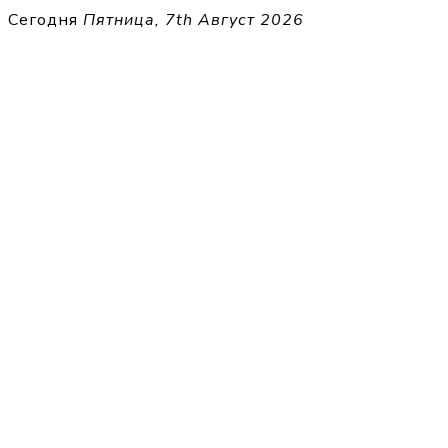
Перейти
Сегодня
Пятница, 7th Август 2026
к
THECELL
содержимому
Sheet Music for Strings