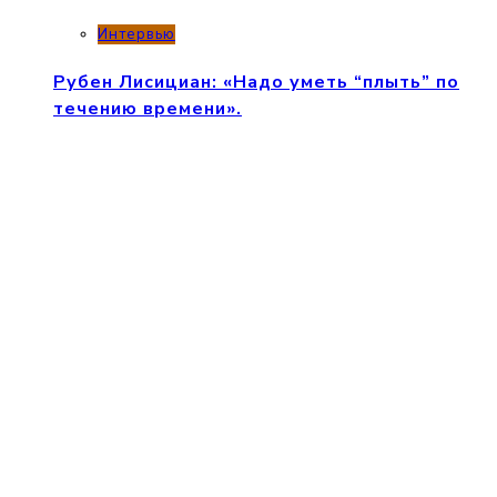
Интервью
Рубен Лисициан: «Надо уметь “плыть” по
течению времени».