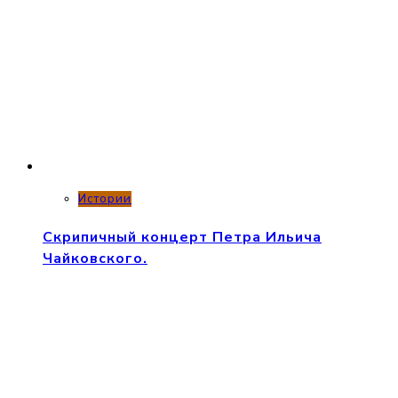
Истории
Скрипичный концерт Петра Ильича
Чайковского.