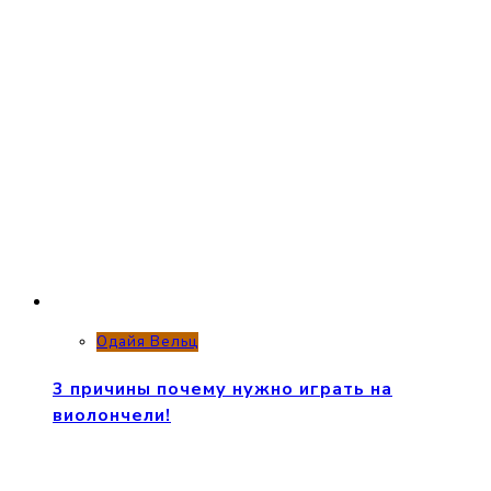
Одайя Вельц
3 причины почему нужно играть на
виолончели!