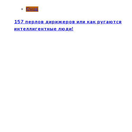
Юмор
157 перлов дирижеров или как ругаются
интеллигентные люди!