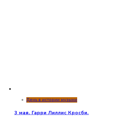
День в истории музыки
3 мая. Гарри Лиллис Кросби.