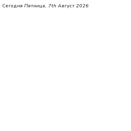
Перейти
Сегодня
Пятница, 7th Август 2026
к
THECELL
содержимому
Sheet Music for Strings