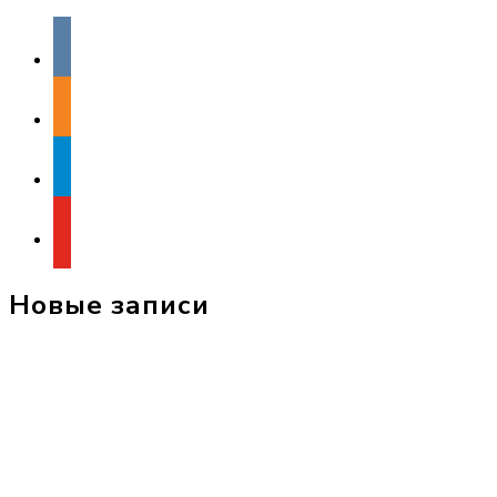
vkontakte
odnoklassniki
telegram
youtube
Новые записи