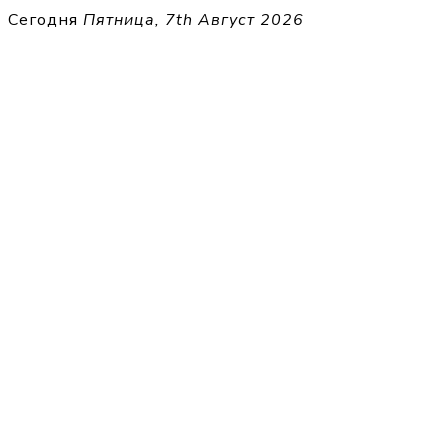
Перейти
Сегодня
Пятница, 7th Август 2026
к
THECELL
содержимому
Sheet Music for Strings