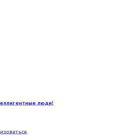
теллигентные люди!
изоваться
.