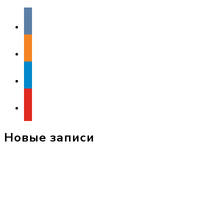
vkontakte
odnoklassniki
telegram
youtube
Новые записи