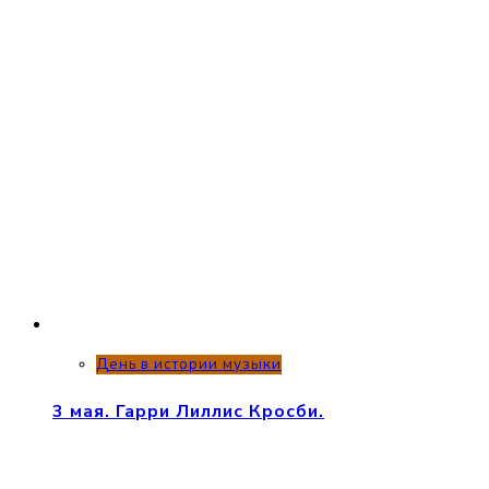
День в истории музыки
3 мая. Гарри Лиллис Кросби.