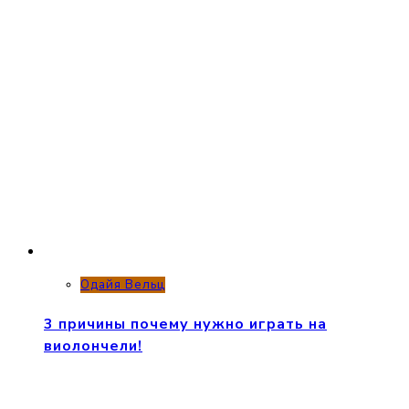
Одайя Вельц
3 причины почему нужно играть на
виолончели!