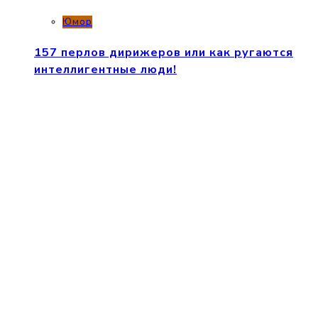
Юмор
157 перлов дирижеров или как ругаются
интеллигентные люди!