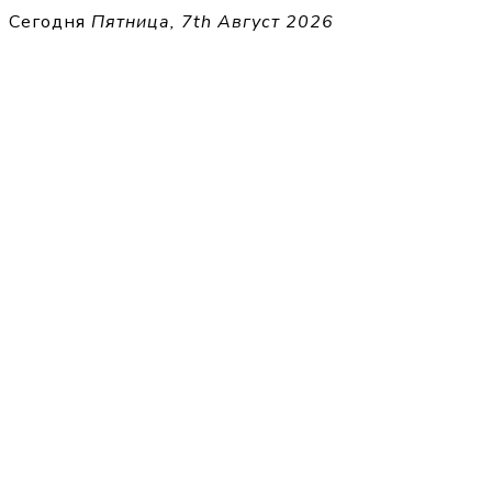
Перейти
Сегодня
Пятница, 7th Август 2026
к
THECELL
содержимому
Sheet Music for Strings