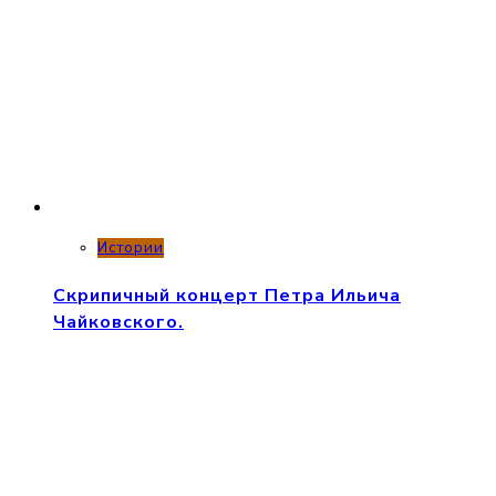
Истории
Скрипичный концерт Петра Ильича
Чайковского.