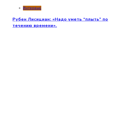
Интервью
Рубен Лисициан: «Надо уметь “плыть” по
течению времени».