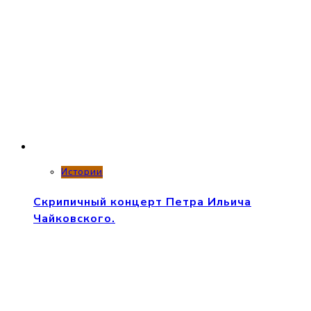
Истории
Скрипичный концерт Петра Ильича
Чайковского.