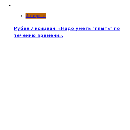
Интервью
Рубен Лисициан: «Надо уметь “плыть” по
течению времени».