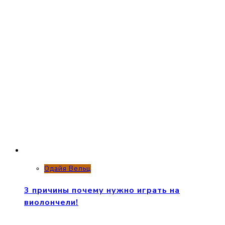
Одайя Вельц
3 причины почему нужно играть на
виолончели!