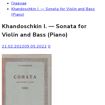
Главная
Khandoschkin I. — Sonata for Violin and Bass
(Piano)
Khandoschkin I. — Sonata for
Violin and Bass (Piano)
21.02.2022
09.05.2022
0