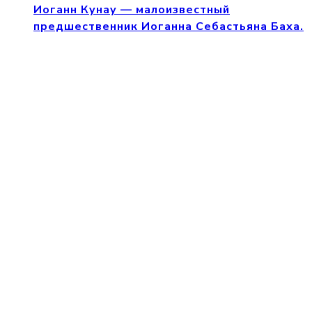
Иоганн Кунау — малоизвестный
предшественник Иоганна Себастьяна Баха.