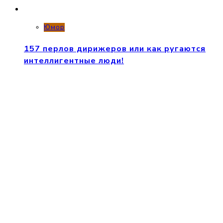
Юмор
157 перлов дирижеров или как ругаются
интеллигентные люди!