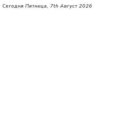
Перейти
Сегодня
Пятница, 7th Август 2026
к
THECELL
содержимому
Sheet Music for Strings