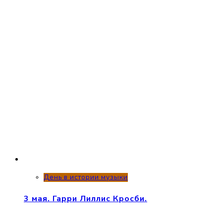
День в истории музыки
3 мая. Гарри Лиллис Кросби.