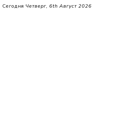
Перейти
Сегодня
Четверг, 6th Август 2026
к
THECELL
содержимому
Sheet Music for Strings