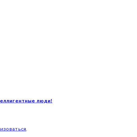
теллигентные люди!
изоваться
.