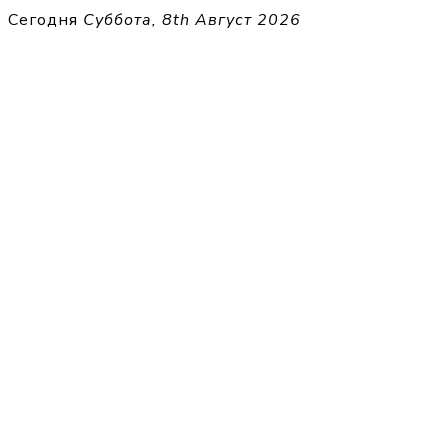
Перейти
Сегодня
Суббота, 8th Август 2026
к
THECELL
содержимому
Sheet Music for Strings