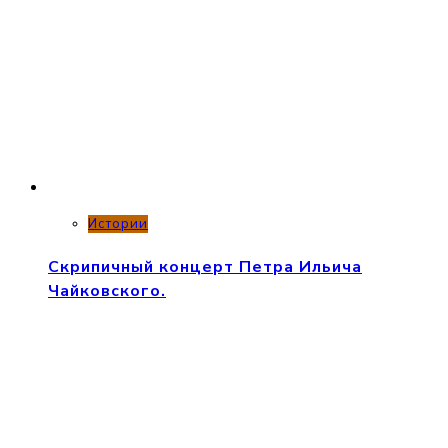
Истории
Скрипичный концерт Петра Ильича
Чайковского.