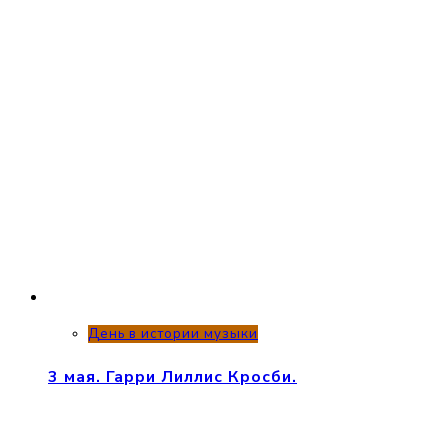
День в истории музыки
3 мая. Гарри Лиллис Кросби.