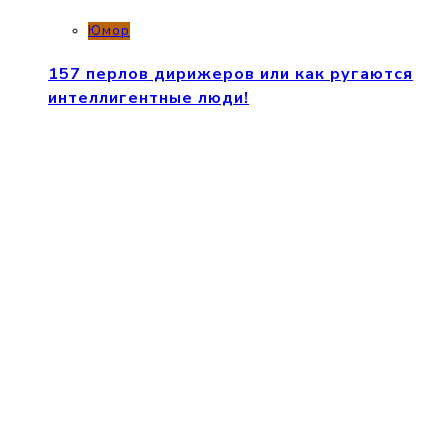
Юмор
157 перлов дирижеров или как ругаются
интеллигентные люди!