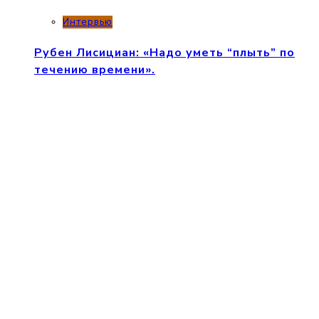
Интервью
Рубен Лисициан: «Надо уметь “плыть” по
течению времени».