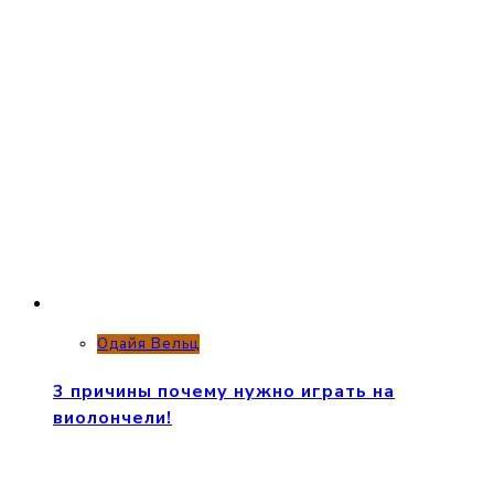
Одайя Вельц
3 причины почему нужно играть на
виолончели!