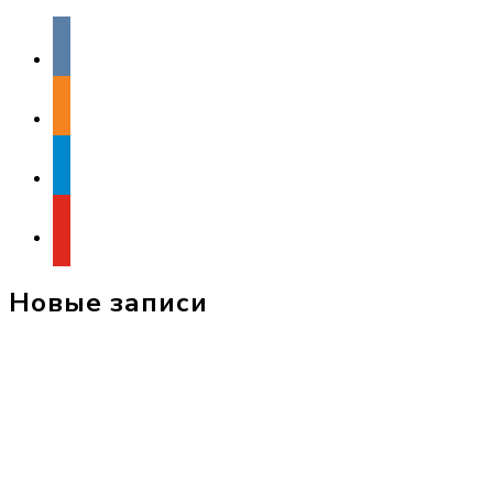
vkontakte
odnoklassniki
telegram
youtube
Новые записи