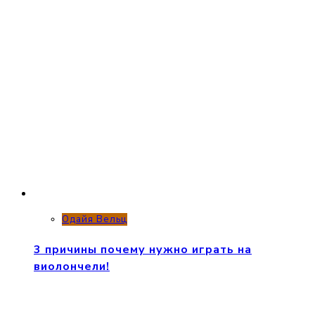
Одайя Вельц
3 причины почему нужно играть на
виолончели!