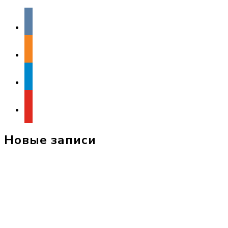
vkontakte
odnoklassniki
telegram
youtube
Новые записи