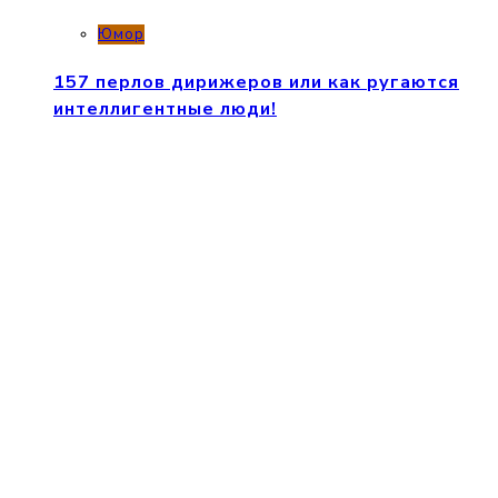
Юмор
157 перлов дирижеров или как ругаются
интеллигентные люди!