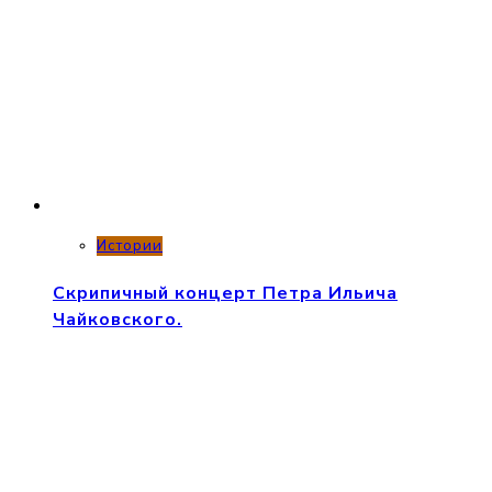
Истории
Скрипичный концерт Петра Ильича
Чайковского.