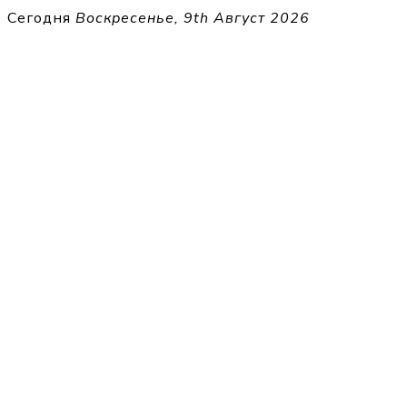
Перейти
Сегодня
Воскресенье, 9th Август 2026
к
THECELL
содержимому
Sheet Music for Strings