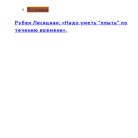
Интервью
Рубен Лисициан: «Надо уметь “плыть” по
течению времени».