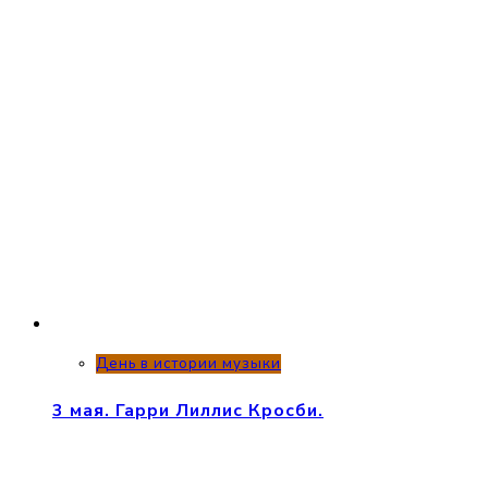
День в истории музыки
3 мая. Гарри Лиллис Кросби.