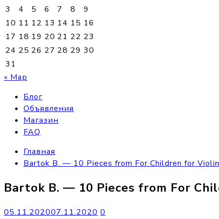
3
4
5
6
7
8
9
10
11
12
13
14
15
16
17
18
19
20
21
22
23
24
25
26
27
28
29
30
31
« Мар
Блог
Объявления
Магазин
FAQ
Главная
Bartok B. — 10 Pieces from For Children for Violi
Bartok B. — 10 Pieces from For Chil
05.11.2020
07.11.2020
0