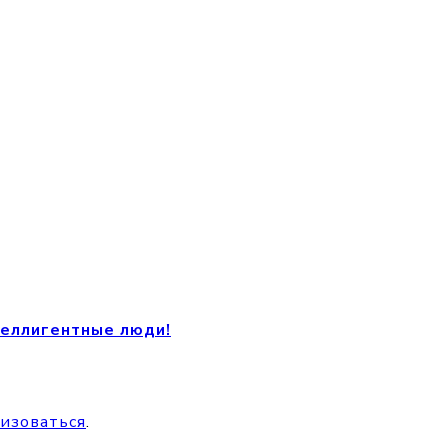
теллигентные люди!
изоваться
.