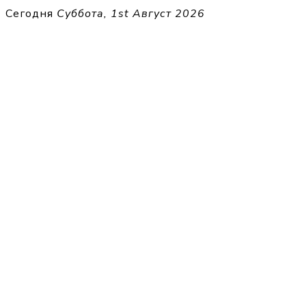
Перейти
Сегодня
Суббота, 1st Август 2026
к
THECELL
содержимому
Sheet Music for Strings