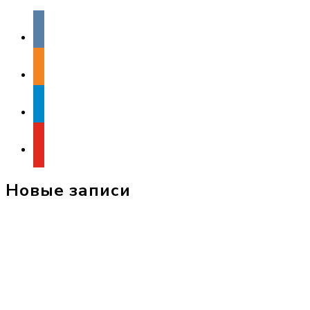
vkontakte
odnoklassniki
telegram
youtube
Новые записи