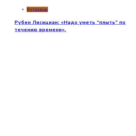
Интервью
Рубен Лисициан: «Надо уметь “плыть” по
течению времени».