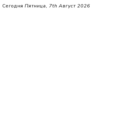
Перейти
Сегодня
Пятница, 7th Август 2026
к
THECELL
содержимому
Sheet Music for Strings