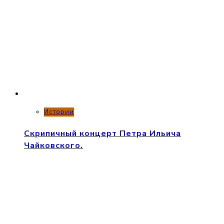
Истории
Скрипичный концерт Петра Ильича
Чайковского.