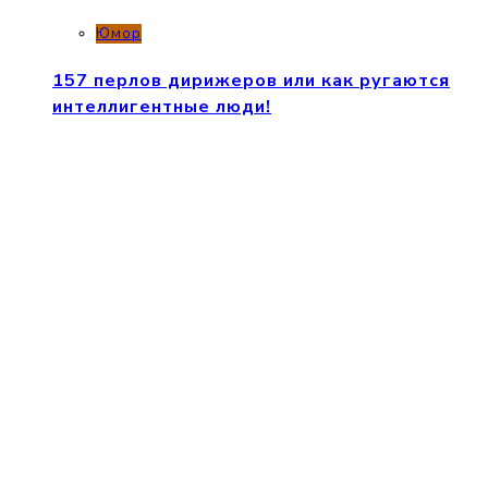
Юмор
157 перлов дирижеров или как ругаются
интеллигентные люди!