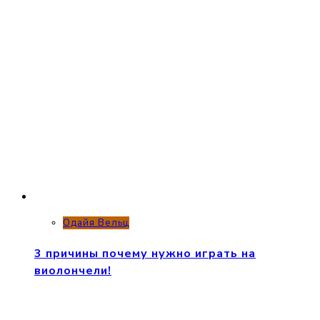
Одайя Вельц
3 причины почему нужно играть на
виолончели!