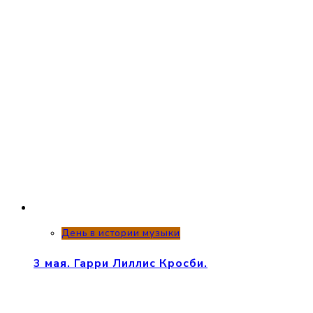
День в истории музыки
3 мая. Гарри Лиллис Кросби.