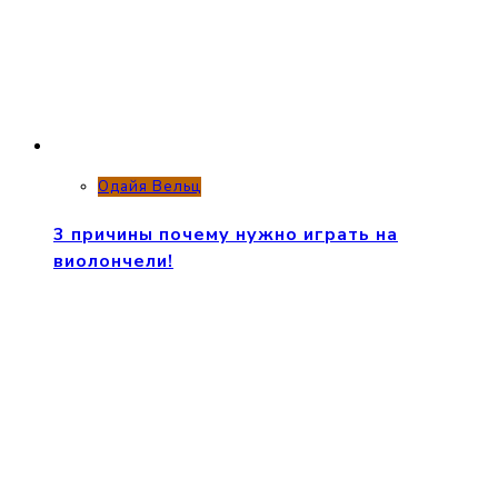
Одайя Вельц
3 причины почему нужно играть на
виолончели!