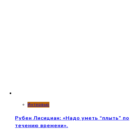
Интервью
Рубен Лисициан: «Надо уметь “плыть” по
течению времени».