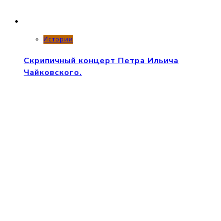
Истории
Скрипичный концерт Петра Ильича
Чайковского.