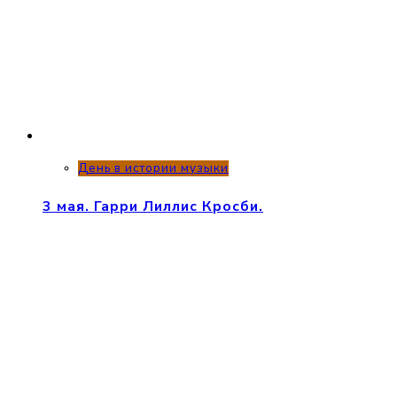
День в истории музыки
3 мая. Гарри Лиллис Кросби.