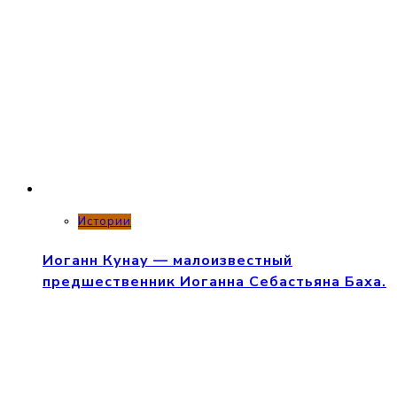
Истории
Иоганн Кунау — малоизвестный
предшественник Иоганна Себастьяна Баха.