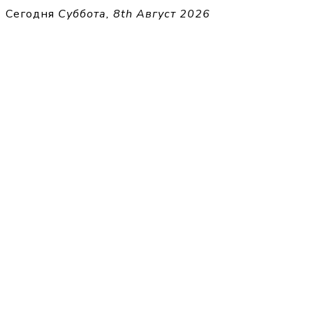
Перейти
Сегодня
Суббота, 8th Август 2026
к
THECELL
содержимому
Sheet Music for Strings